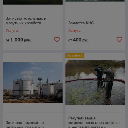
Зачистка котельных и
мазутных хозяйств
Зачистка КНС
Услуга
Услуга
1 000
400
от
руб.
от
руб.
Новинка
Рекультивация
Зачистка подземных
загрязненных почв нефтью
бетонных хранилищ
и нефтепродуктами