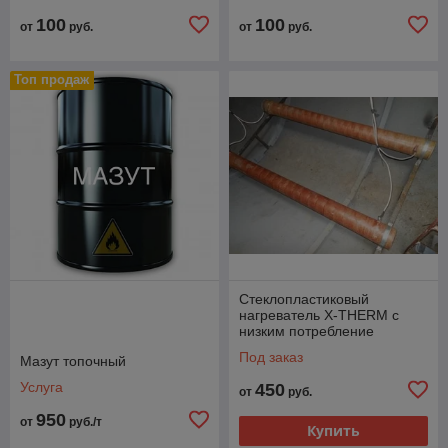
100
100
от
руб.
от
руб.
Топ продаж
Стеклопластиковый
нагреватель X-THERM с
низким потребление
электроэнергии
Под заказ
Мазут топочный
Услуга
450
от
руб.
950
от
руб./т
Купить