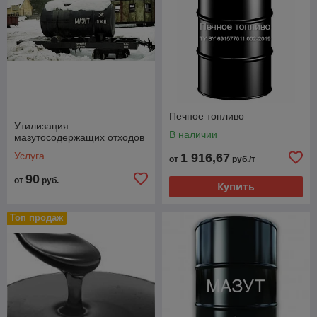
Печное топливо
Утилизация
В наличии
мазутосодержащих отходов
Услуга
1 916,67
от
руб./т
90
от
руб.
Купить
Топ продаж