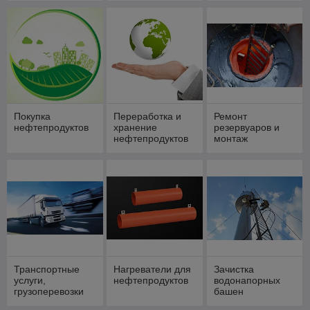
Покупка
Переработка и
Ремонт
нефтепродуктов
хранение
резервуаров и
нефтепродуктов
монтаж
резервуаров,
переработка
давальческого
сырья,
диагностика
резервуаров.
Транспортные
Нагреватели для
Зачистка
услуги,
нефтепродуктов
водонапорных
грузоперевозки
башен