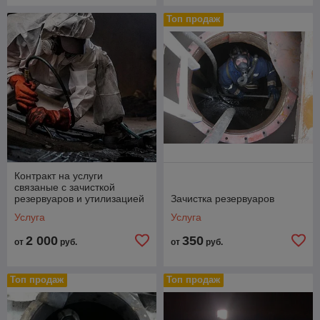
Топ продаж
Контракт на услуги
связаные с зачисткой
резервуаров и утилизацией
Зачистка резервуаров
отходов, покупкой мазута
Услуга
Услуга
некондиционного
2 000
350
от
руб.
от
руб.
Топ продаж
Топ продаж